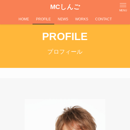
MCしんご
MENU
HOME
PROFILE
NEWS
WORKS
CONTACT
PROFILE
プロフィール