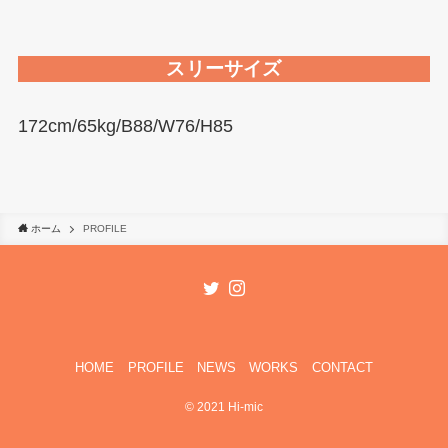
スリーサイズ
172cm/65kg/B88/W76/H85
ホーム
PROFILE
HOME
PROFILE
NEWS
WORKS
CONTACT
©
2021 Hi-mic